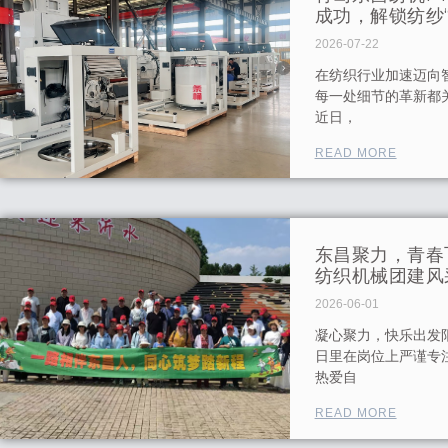
成功，解锁纺纱
2026-07-22
在纺织行业加速迈向
每一处细节的革新都
近日，
READ MORE
东昌聚力，青春
纺织机械团建风
2026-06-01
凝心聚力，快乐出发
日里在岗位上严谨专
热爱自
READ MORE