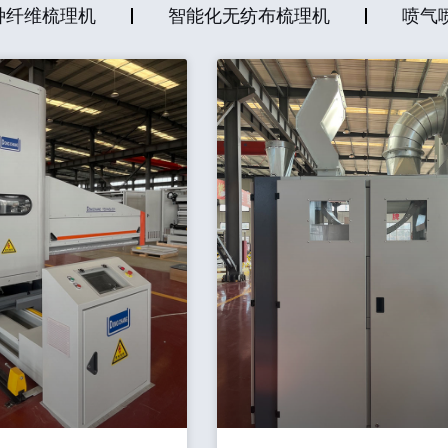
种纤维梳理机
智能化无纺布梳理机
喷气