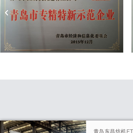
青岛东昌纺机FT